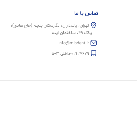
تماس با ما
تهران، پاسداران، نگارستان پنجم (حاج هادی)،
پلاک 49، ساختمان ایده
info@mibdent.ir
02127679-داخلی 503