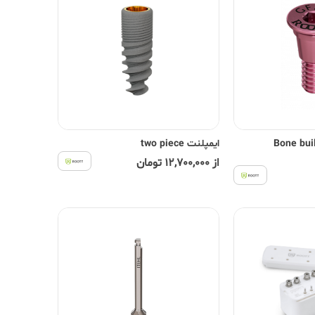
 اباتمنت Bone build-
ایمپلنت two piece
از 12,700,000 تومان