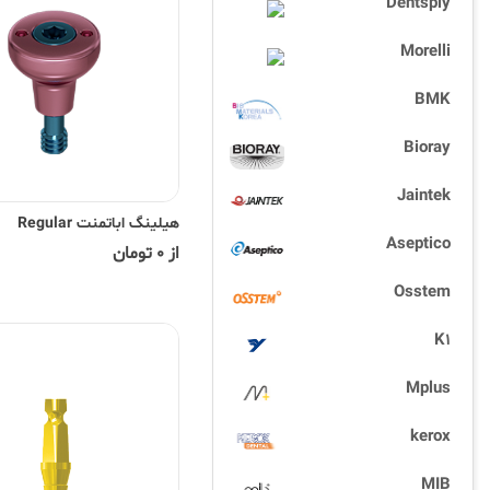
Dentsply
Morelli
BMK
Bioray
Jaintek
هیلینگ اباتمنت Regular
Aseptico
از 0 تومان
Osstem
K1
Mplus
kerox
MIB