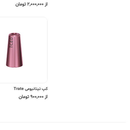
از 2,000,000 تومان
کپ تیتانیومی Trate
از 900,000 تومان