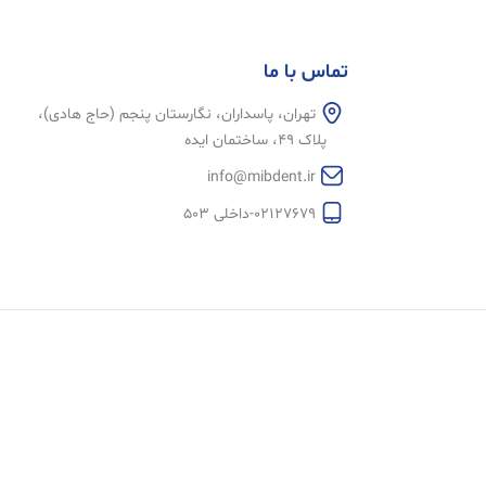
تماس با ما
تهران، پاسداران، نگارستان پنجم (حاج هادی)،
پلاک 49، ساختمان ایده
info@mibdent.ir
02127679-داخلی 503