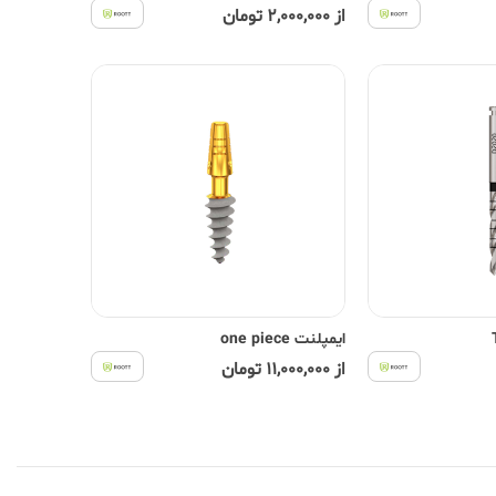
از 2,000,000 تومان
ایمپلنت one piece
از 11,000,000 تومان